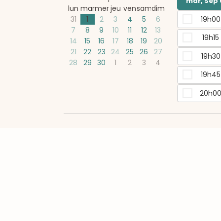
mar, Sep 
lun
mar
mer
jeu
ven
sam
dim
31
1
2
3
4
5
6
19h00
7
8
9
10
11
12
13
19h15
14
15
16
17
18
19
20
21
22
23
24
25
26
27
19h30
28
29
30
1
2
3
4
19h45
20h0