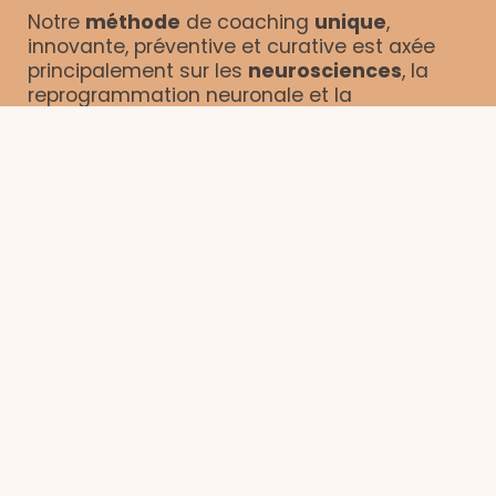
Notre
méthode
de coaching
unique
,
innovante, préventive et curative est axée
principalement sur les
neurosciences
, la
reprogrammation neuronale et la
conscience corporelle.
Venez vous
libérer
et
guérir
pour vibrer la
voix du Cœur et de l’Authenticité.
Découvrir